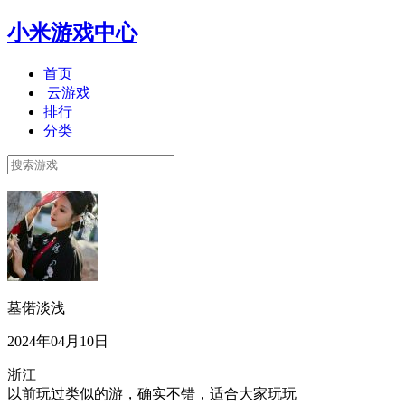
小米游戏中心
首页
云游戏
排行
分类
墓偌淡浅
2024年04月10日
浙江
以前玩过类似的游，确实不错，适合大家玩玩