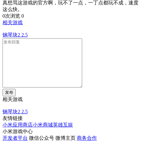
真想骂这游戏的官方啊，玩不了一点，一丁点都玩不成，速度
这么快。
0次浏览
0
相关游戏
钢琴块2
2.5
发布
相关游戏
钢琴块2
2.5
友情链接
小米应用商店
小米商城
英雄互娱
小米游戏中心
开发者平台
微信公众号
微博主页
商务合作