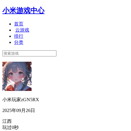
小米游戏中心
首页
云游戏
排行
分类
小米玩家zGN5RX
2025年09月26日
江西
玩过0秒