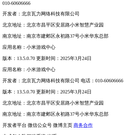
010-60606666
开发者：北京瓦力网络科技有限公司
北京地址：北京市昌平区安居路小米智慧产业园
南京地址：南京市建邺区永初路37号小米华东总部
应用名称：小米游戏中心
版本：13.5.0.70 更新时间：2025年3月24日
应用名称：小米游戏中心
开发者：北京瓦力网络科技有限公司 电话：010-60606666
版本：13.5.0.70 更新时间：2025年3月24日
北京地址：北京市昌平区安居路小米智慧产业园
南京地址：南京市建邺区永初路37号小米华东总部
开发者平台
微信公众号
微博主页
商务合作