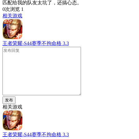
匹配给我的队友太坑了，还搞心态。
0次浏览
1
相关游戏
王者荣耀-S44赛季不拘命格
3.3
发布
相关游戏
王者荣耀-S44赛季不拘命格
3.3