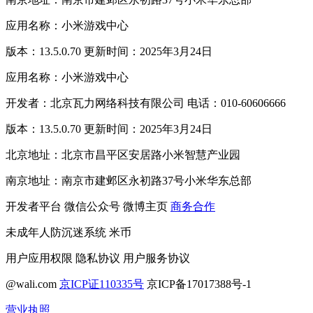
应用名称：小米游戏中心
版本：13.5.0.70 更新时间：2025年3月24日
应用名称：小米游戏中心
开发者：北京瓦力网络科技有限公司 电话：010-60606666
版本：13.5.0.70 更新时间：2025年3月24日
北京地址：北京市昌平区安居路小米智慧产业园
南京地址：南京市建邺区永初路37号小米华东总部
开发者平台
微信公众号
微博主页
商务合作
未成年人防沉迷系统
米币
用户应用权限
隐私协议
用户服务协议
@wali.com
京ICP证110335号
京ICP备17017388号-1
营业执照