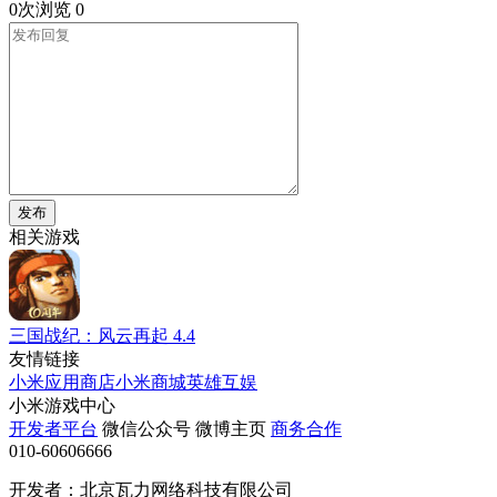
0次浏览
0
发布
相关游戏
三国战纪：风云再起
4.4
友情链接
小米应用商店
小米商城
英雄互娱
小米游戏中心
开发者平台
微信公众号
微博主页
商务合作
010-60606666
开发者：北京瓦力网络科技有限公司