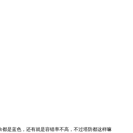
余都是蓝色，还有就是容错率不高，不过塔防都这样嘛