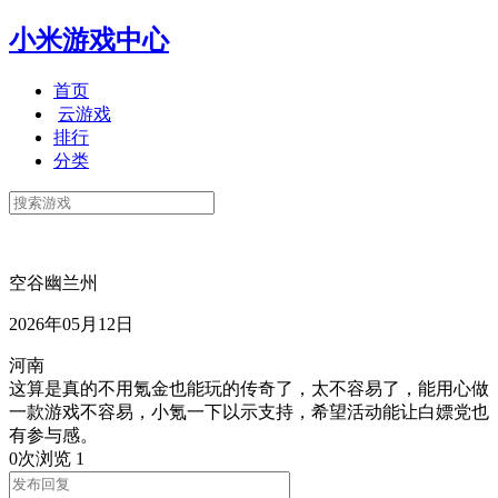
小米游戏中心
首页
云游戏
排行
分类
空谷幽兰州
2026年05月12日
河南
这算是真的不用氪金也能玩的传奇了，太不容易了，能用心做
一款游戏不容易，小氪一下以示支持，希望活动能让白嫖党也
有参与感。
0次浏览
1