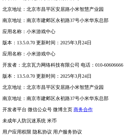
北京地址：北京市昌平区安居路小米智慧产业园
南京地址：南京市建邺区永初路37号小米华东总部
应用名称：小米游戏中心
版本：13.5.0.70 更新时间：2025年3月24日
应用名称：小米游戏中心
开发者：北京瓦力网络科技有限公司 电话：010-60606666
版本：13.5.0.70 更新时间：2025年3月24日
北京地址：北京市昌平区安居路小米智慧产业园
南京地址：南京市建邺区永初路37号小米华东总部
开发者平台
微信公众号
微博主页
商务合作
未成年人防沉迷系统
米币
用户应用权限
隐私协议
用户服务协议