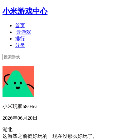
小米游戏中心
首页
云游戏
排行
分类
小米玩家h8sHea
2026年06月20日
湖北
这游戏之前挺好玩的，现在没那么好玩了。