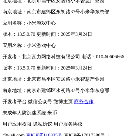
北京地址：北京市昌平区安居路小米智慧产业园
南京地址：南京市建邺区永初路37号小米华东总部
应用名称：小米游戏中心
版本：13.5.0.70 更新时间：2025年3月24日
应用名称：小米游戏中心
开发者：北京瓦力网络科技有限公司 电话：010-60606666
版本：13.5.0.70 更新时间：2025年3月24日
北京地址：北京市昌平区安居路小米智慧产业园
南京地址：南京市建邺区永初路37号小米华东总部
开发者平台
微信公众号
微博主页
商务合作
未成年人防沉迷系统
米币
用户应用权限
隐私协议
用户服务协议
@wali.com
京ICP证110335号
京ICP备17017388号-1