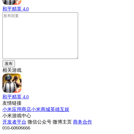
和平精英
4.0
发布
相关游戏
和平精英
4.0
友情链接
小米应用商店
小米商城
英雄互娱
小米游戏中心
开发者平台
微信公众号
微博主页
商务合作
010-60606666