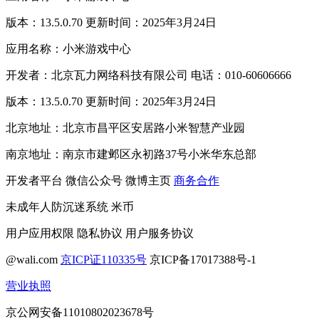
版本：13.5.0.70 更新时间：2025年3月24日
应用名称：小米游戏中心
开发者：北京瓦力网络科技有限公司 电话：010-60606666
版本：13.5.0.70 更新时间：2025年3月24日
北京地址：北京市昌平区安居路小米智慧产业园
南京地址：南京市建邺区永初路37号小米华东总部
开发者平台
微信公众号
微博主页
商务合作
未成年人防沉迷系统
米币
用户应用权限
隐私协议
用户服务协议
@wali.com
京ICP证110335号
京ICP备17017388号-1
营业执照
京公网安备11010802023678号