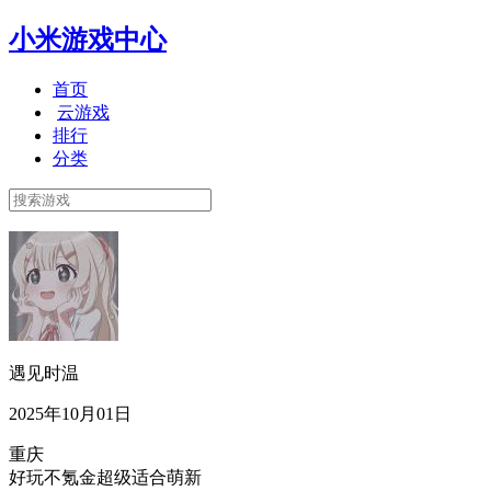
小米游戏中心
首页
云游戏
排行
分类
遇见时温
2025年10月01日
重庆
好玩不氪金超级适合萌新