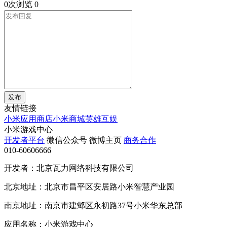
0次浏览
0
发布
友情链接
小米应用商店
小米商城
英雄互娱
小米游戏中心
开发者平台
微信公众号
微博主页
商务合作
010-60606666
开发者：北京瓦力网络科技有限公司
北京地址：北京市昌平区安居路小米智慧产业园
南京地址：南京市建邺区永初路37号小米华东总部
应用名称：小米游戏中心