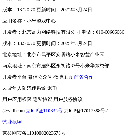
版本：13.5.0.70 更新时间：2025年3月24日
应用名称：小米游戏中心
开发者：北京瓦力网络科技有限公司 电话：010-60606666
版本：13.5.0.70 更新时间：2025年3月24日
北京地址：北京市昌平区安居路小米智慧产业园
南京地址：南京市建邺区永初路37号小米华东总部
开发者平台
微信公众号
微博主页
商务合作
未成年人防沉迷系统
米币
用户应用权限
隐私协议
用户服务协议
@wali.com
京ICP证110335号
京ICP备17017388号-1
营业执照
京公网安备11010802023678号