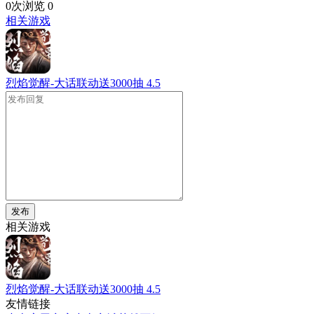
0次浏览
0
相关游戏
烈焰觉醒-大话联动送3000抽
4.5
发布
相关游戏
烈焰觉醒-大话联动送3000抽
4.5
友情链接