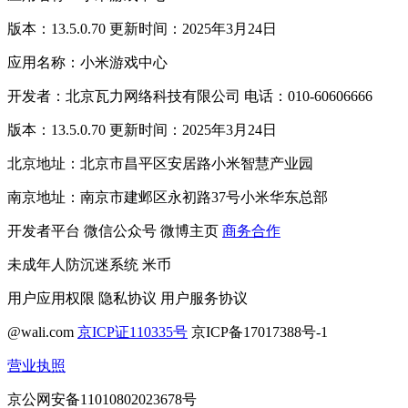
版本：13.5.0.70 更新时间：2025年3月24日
应用名称：小米游戏中心
开发者：北京瓦力网络科技有限公司 电话：010-60606666
版本：13.5.0.70 更新时间：2025年3月24日
北京地址：北京市昌平区安居路小米智慧产业园
南京地址：南京市建邺区永初路37号小米华东总部
开发者平台
微信公众号
微博主页
商务合作
未成年人防沉迷系统
米币
用户应用权限
隐私协议
用户服务协议
@wali.com
京ICP证110335号
京ICP备17017388号-1
营业执照
京公网安备11010802023678号