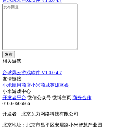
台球风云游戏软件 V1.0.0
4.7
发布
相关游戏
台球风云游戏软件 V1.0.0
4.7
友情链接
小米应用商店
小米商城
英雄互娱
小米游戏中心
开发者平台
微信公众号
微博主页
商务合作
010-60606666
开发者：北京瓦力网络科技有限公司
北京地址：北京市昌平区安居路小米智慧产业园