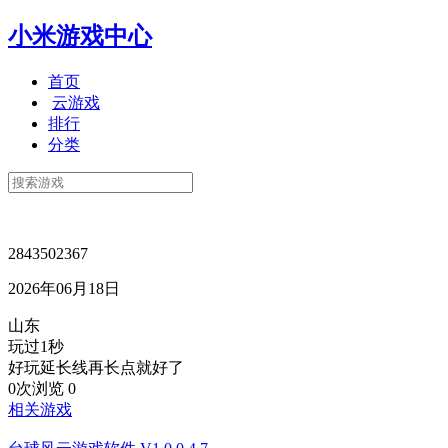
小米游戏中心
首页
云游戏
排行
分类
2843502367
2026年06月18日
山东
玩过1秒
好玩延长线再长点就好了
0次浏览
0
相关游戏