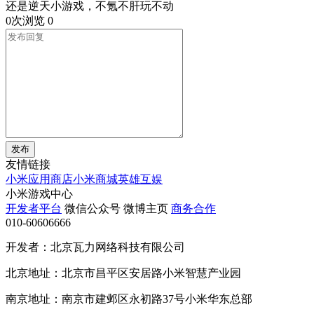
还是逆天小游戏，不氪不肝玩不动
0次浏览
0
发布
友情链接
小米应用商店
小米商城
英雄互娱
小米游戏中心
开发者平台
微信公众号
微博主页
商务合作
010-60606666
开发者：北京瓦力网络科技有限公司
北京地址：北京市昌平区安居路小米智慧产业园
南京地址：南京市建邺区永初路37号小米华东总部