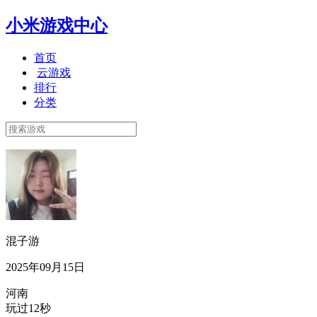
小米游戏中心
首页
云游戏
排行
分类
混子游
2025年09月15日
河南
玩过12秒