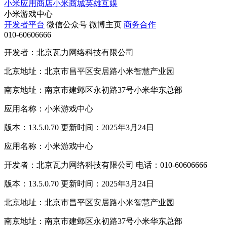
小米应用商店
小米商城
英雄互娱
小米游戏中心
开发者平台
微信公众号
微博主页
商务合作
010-60606666
开发者：北京瓦力网络科技有限公司
北京地址：北京市昌平区安居路小米智慧产业园
南京地址：南京市建邺区永初路37号小米华东总部
应用名称：小米游戏中心
版本：13.5.0.70 更新时间：2025年3月24日
应用名称：小米游戏中心
开发者：北京瓦力网络科技有限公司 电话：010-60606666
版本：13.5.0.70 更新时间：2025年3月24日
北京地址：北京市昌平区安居路小米智慧产业园
南京地址：南京市建邺区永初路37号小米华东总部