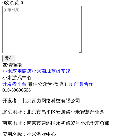
0次浏览
0
发布
友情链接
小米应用商店
小米商城
英雄互娱
小米游戏中心
开发者平台
微信公众号
微博主页
商务合作
010-60606666
开发者：北京瓦力网络科技有限公司
北京地址：北京市昌平区安居路小米智慧产业园
南京地址：南京市建邺区永初路37号小米华东总部
应用名称：小米游戏中心