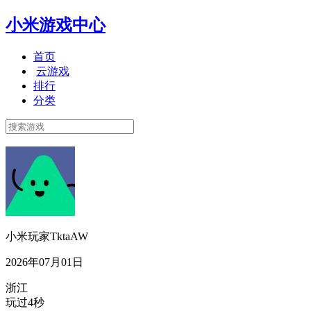
小米游戏中心
首页
云游戏
排行
分类
小米玩家TktaAW
2026年07月01日
浙江
玩过4秒