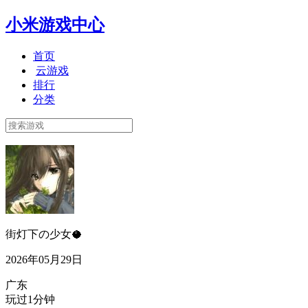
小米游戏中心
首页
云游戏
排行
分类
街灯下の少女🥥
2026年05月29日
广东
玩过1分钟