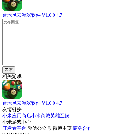
台球风云游戏软件 V1.0.0
4.7
发布
相关游戏
台球风云游戏软件 V1.0.0
4.7
友情链接
小米应用商店
小米商城
英雄互娱
小米游戏中心
开发者平台
微信公众号
微博主页
商务合作