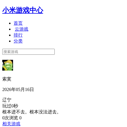
小米游戏中心
首页
云游戏
排行
分类
索寞
2026年05月16日
辽宁
玩过0秒
根本进不去。根本没法进去。
0次浏览
0
相关游戏