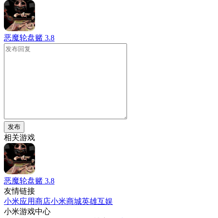
恶魔轮盘赌
3.8
发布
相关游戏
恶魔轮盘赌
3.8
友情链接
小米应用商店
小米商城
英雄互娱
小米游戏中心