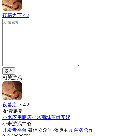
夜幕之下
4.2
发布
相关游戏
夜幕之下
4.2
友情链接
小米应用商店
小米商城
英雄互娱
小米游戏中心
开发者平台
微信公众号
微博主页
商务合作