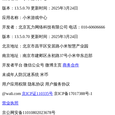
版本：13.5.0.70 更新时间：2025年3月24日
应用名称：小米游戏中心
开发者：北京瓦力网络科技有限公司 电话：010-60606666
版本：13.5.0.70 更新时间：2025年3月24日
北京地址：北京市昌平区安居路小米智慧产业园
南京地址：南京市建邺区永初路37号小米华东总部
开发者平台
微信公众号
微博主页
商务合作
未成年人防沉迷系统
米币
用户应用权限
隐私协议
用户服务协议
@wali.com
京ICP证110335号
京ICP备17017388号-1
营业执照
京公网安备11010802023678号