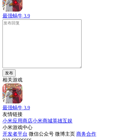
最强蜗牛
3.9
发布
相关游戏
最强蜗牛
3.9
友情链接
小米应用商店
小米商城
英雄互娱
小米游戏中心
开发者平台
微信公众号
微博主页
商务合作