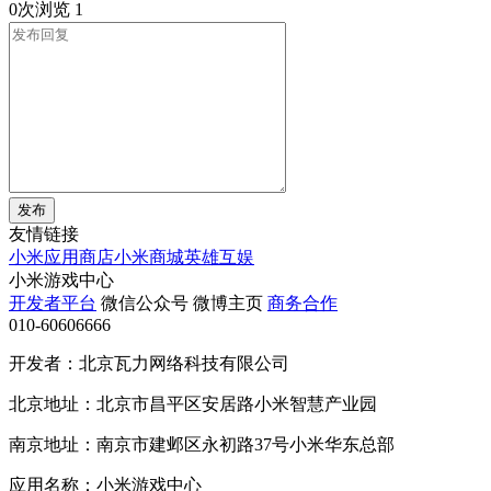
0次浏览
1
发布
友情链接
小米应用商店
小米商城
英雄互娱
小米游戏中心
开发者平台
微信公众号
微博主页
商务合作
010-60606666
开发者：北京瓦力网络科技有限公司
北京地址：北京市昌平区安居路小米智慧产业园
南京地址：南京市建邺区永初路37号小米华东总部
应用名称：小米游戏中心