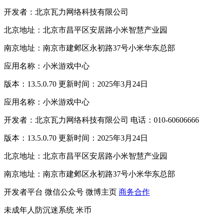
开发者：北京瓦力网络科技有限公司
北京地址：北京市昌平区安居路小米智慧产业园
南京地址：南京市建邺区永初路37号小米华东总部
应用名称：小米游戏中心
版本：13.5.0.70 更新时间：2025年3月24日
应用名称：小米游戏中心
开发者：北京瓦力网络科技有限公司 电话：010-60606666
版本：13.5.0.70 更新时间：2025年3月24日
北京地址：北京市昌平区安居路小米智慧产业园
南京地址：南京市建邺区永初路37号小米华东总部
开发者平台
微信公众号
微博主页
商务合作
未成年人防沉迷系统
米币