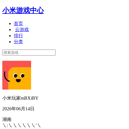
小米游戏中心
首页
云游戏
排行
分类
小米玩家mBXiBY
2026年06月14日
湖南
㇏:㇏㇏㇏㇏㇏㇏′㇏