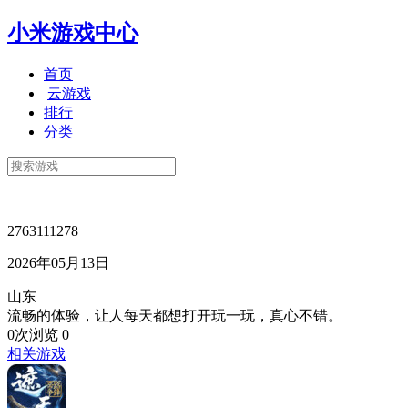
小米游戏中心
首页
云游戏
排行
分类
2763111278
2026年05月13日
山东
流畅的体验，让人每天都想打开玩一玩，真心不错。
0次浏览
0
相关游戏