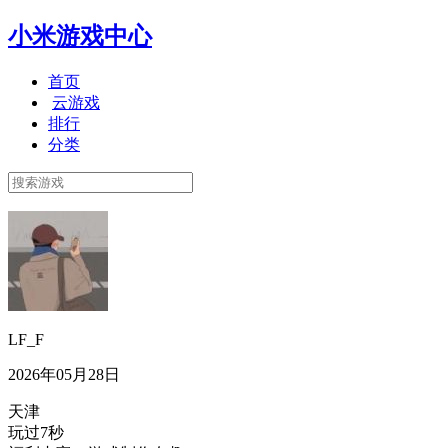
小米游戏中心
首页
云游戏
排行
分类
LF_F
2026年05月28日
天津
玩过7秒