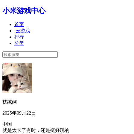
小米游戏中心
首页
云游戏
排行
分类
枕绒屿
2025年09月22日
中国
就是太卡了有时，还是挺好玩的