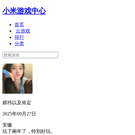
小米游戏中心
首页
云游戏
排行
分类
婧祎以及肯定
2025年09月27日
安徽
玩了兩年了，特別好玩。