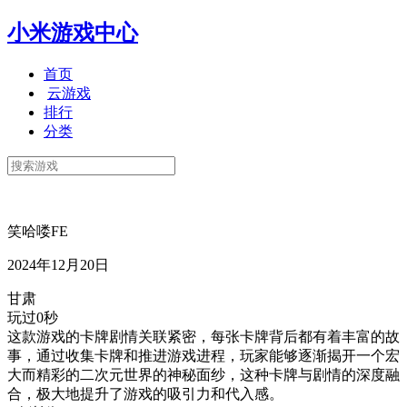
小米游戏中心
首页
云游戏
排行
分类
笑哈喽FE
2024年12月20日
甘肃
玩过0秒
这款游戏的卡牌剧情关联紧密，每张卡牌背后都有着丰富的故
事，通过收集卡牌和推进游戏进程，玩家能够逐渐揭开一个宏
大而精彩的二次元世界的神秘面纱，这种卡牌与剧情的深度融
合，极大地提升了游戏的吸引力和代入感。