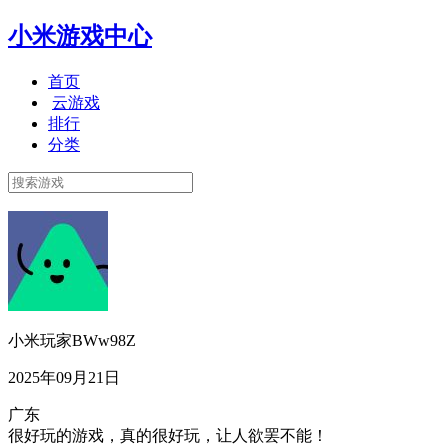
小米游戏中心
首页
云游戏
排行
分类
小米玩家BWw98Z
2025年09月21日
广东
很好玩的游戏，真的很好玩，让人欲罢不能！