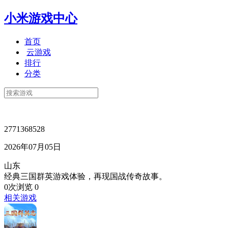
小米游戏中心
首页
云游戏
排行
分类
2771368528
2026年07月05日
山东
经典三国群英游戏体验，再现国战传奇故事。
0次浏览
0
相关游戏