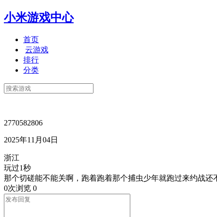
小米游戏中心
首页
云游戏
排行
分类
2770582806
2025年11月04日
浙江
玩过1秒
那个切磋能不能关啊，跑着跑着那个捕虫少年就跑过来约战还
0次浏览
0