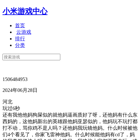
小米游戏中心
首页
云游戏
排行
分类
1506484953
2024年06月28日
河北
玩过6秒
还有我他他妈狗屎似的就他妈逼画质好了呀，还他妈有什么东
西妈的，这他妈新出的英雄跟他妈亚瑟似的，他妈玩不玩打都
打不动，骂你鸡不是人吗？还他妈我玩镜他妈。什么时候被他
们4个看见了，你家飞雷神他妈。什么时候能他妈有cd了，妈