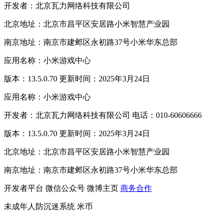
开发者：北京瓦力网络科技有限公司
北京地址：北京市昌平区安居路小米智慧产业园
南京地址：南京市建邺区永初路37号小米华东总部
应用名称：小米游戏中心
版本：13.5.0.70 更新时间：2025年3月24日
应用名称：小米游戏中心
开发者：北京瓦力网络科技有限公司 电话：010-60606666
版本：13.5.0.70 更新时间：2025年3月24日
北京地址：北京市昌平区安居路小米智慧产业园
南京地址：南京市建邺区永初路37号小米华东总部
开发者平台
微信公众号
微博主页
商务合作
未成年人防沉迷系统
米币