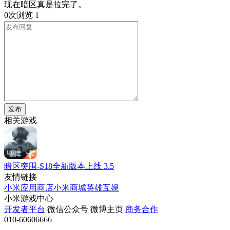
现在暗区真是拉完了。
0次浏览
1
发布
相关游戏
暗区突围-S18全新版本上线
3.5
友情链接
小米应用商店
小米商城
英雄互娱
小米游戏中心
开发者平台
微信公众号
微博主页
商务合作
010-60606666