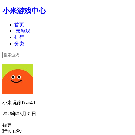
小米游戏中心
首页
云游戏
排行
分类
小米玩家fxzo4d
2026年05月31日
福建
玩过12秒