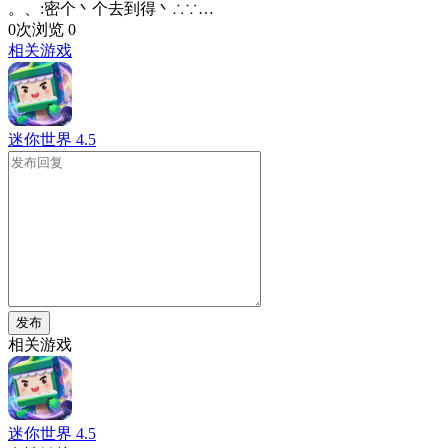
。、:密个丶个去到得丶∴∵…
0次浏览
0
相关游戏
迷你世界
4.5
发布
相关游戏
迷你世界
4.5