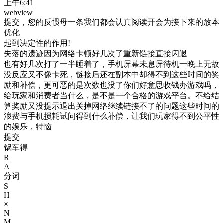
上午6:41
webview
提交，您的反惯母一条我们都会认真阅读开会为接下来的放本
优化
起到决定性的作用!
失落的遗迹因为网络卡顿好几次了重新链接直接闪退
也有好几次打了一半睡着了，手机屏幕未息屏待机一晚上无故
没反应又不像卡死，链接后还在副本中却得不到这些时间的奖
励和补偿，更可恶的是次数也没了你们好意思收钱办游戏吗，
给玩家和消费者当什么，是不是一个合格的游戏平台。不给结
算奖励又没提示退出关掉网络继续链接不了的问题这些时间的
浪费与手机损耗试问得到什么补偿，让我们玩家得不到公平性
的娱乐，特恼
提交
锅车得
R
A
分词
S
H
×
N
M