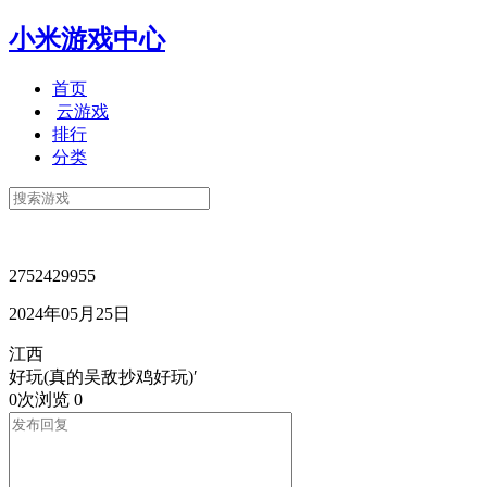
小米游戏中心
首页
云游戏
排行
分类
2752429955
2024年05月25日
江西
好玩(真的吴敌抄鸡好玩)′
0次浏览
0