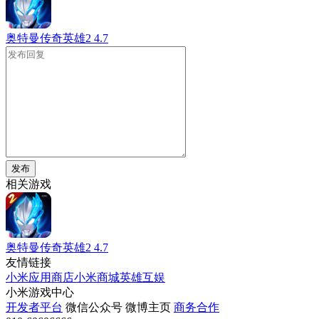
奥特曼传奇英雄2
4.7
发布
相关游戏
奥特曼传奇英雄2
4.7
友情链接
小米应用商店
小米商城
英雄互娱
小米游戏中心
开发者平台
微信公众号
微博主页
商务合作