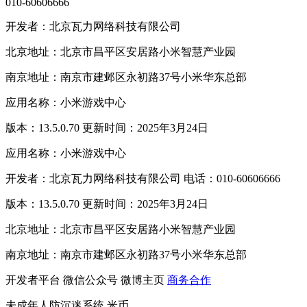
010-60606666
开发者：北京瓦力网络科技有限公司
北京地址：北京市昌平区安居路小米智慧产业园
南京地址：南京市建邺区永初路37号小米华东总部
应用名称：小米游戏中心
版本：13.5.0.70 更新时间：2025年3月24日
应用名称：小米游戏中心
开发者：北京瓦力网络科技有限公司 电话：010-60606666
版本：13.5.0.70 更新时间：2025年3月24日
北京地址：北京市昌平区安居路小米智慧产业园
南京地址：南京市建邺区永初路37号小米华东总部
开发者平台
微信公众号
微博主页
商务合作
未成年人防沉迷系统
米币