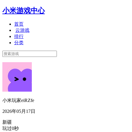
小米游戏中心
首页
云游戏
排行
分类
小米玩家eiRZfe
2026年05月17日
新疆
玩过0秒