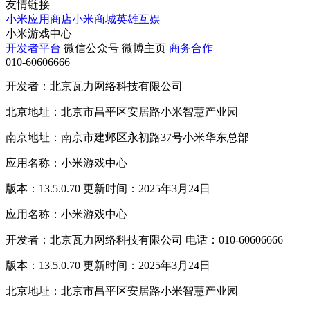
友情链接
小米应用商店
小米商城
英雄互娱
小米游戏中心
开发者平台
微信公众号
微博主页
商务合作
010-60606666
开发者：北京瓦力网络科技有限公司
北京地址：北京市昌平区安居路小米智慧产业园
南京地址：南京市建邺区永初路37号小米华东总部
应用名称：小米游戏中心
版本：13.5.0.70 更新时间：2025年3月24日
应用名称：小米游戏中心
开发者：北京瓦力网络科技有限公司 电话：010-60606666
版本：13.5.0.70 更新时间：2025年3月24日
北京地址：北京市昌平区安居路小米智慧产业园