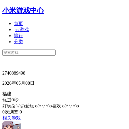
小米游戏中心
首页
云游戏
排行
分类
2740889498
2026年05月08日
福建
玩过0秒
好玩(≧▽≦)爱玩 o(^▽^)o喜欢 o(^▽^)o
0次浏览
0
相关游戏