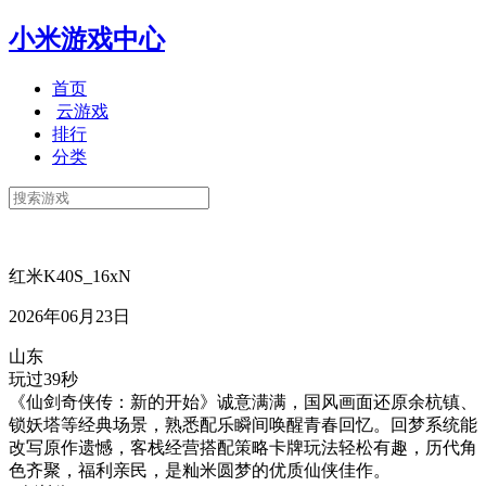
小米游戏中心
首页
云游戏
排行
分类
红米K40S_16xN
2026年06月23日
山东
玩过39秒
《仙剑奇侠传：新的开始》诚意满满，国风画面还原余杭镇、
锁妖塔等经典场景，熟悉配乐瞬间唤醒青春回忆。回梦系统能
改写原作遗憾，客栈经营搭配策略卡牌玩法轻松有趣，历代角
色齐聚，福利亲民，是籼米圆梦的优质仙侠佳作。