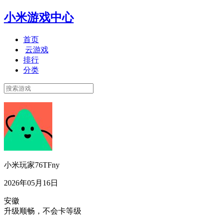
小米游戏中心
首页
云游戏
排行
分类
小米玩家76TFny
2026年05月16日
安徽
升级顺畅，不会卡等级