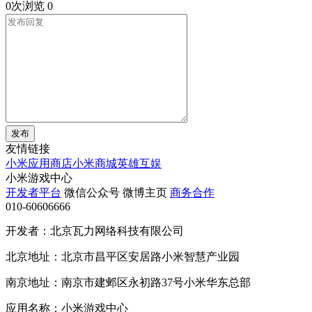
0次浏览
0
发布
友情链接
小米应用商店
小米商城
英雄互娱
小米游戏中心
开发者平台
微信公众号
微博主页
商务合作
010-60606666
开发者：北京瓦力网络科技有限公司
北京地址：北京市昌平区安居路小米智慧产业园
南京地址：南京市建邺区永初路37号小米华东总部
应用名称：小米游戏中心