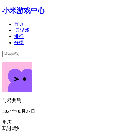
小米游戏中心
首页
云游戏
排行
分类
与君共酌
2024年06月27日
重庆
玩过0秒