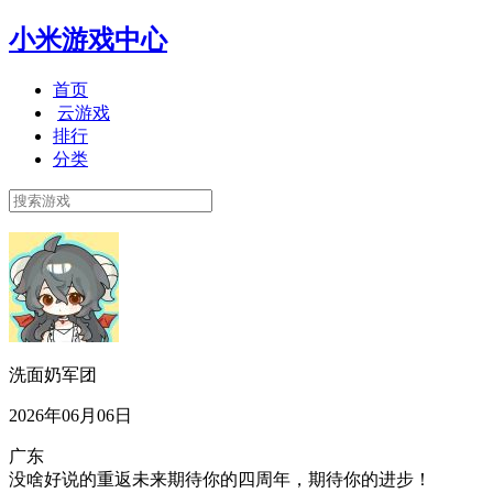
小米游戏中心
首页
云游戏
排行
分类
洗面奶军团
2026年06月06日
广东
没啥好说的重返未来期待你的四周年，期待你的进步！