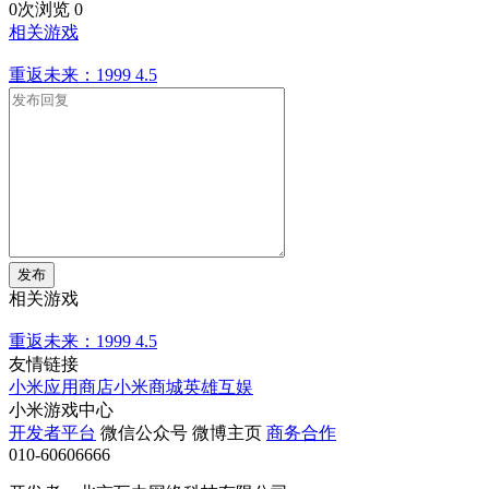
0次浏览
0
相关游戏
重返未来：1999
4.5
发布
相关游戏
重返未来：1999
4.5
友情链接
小米应用商店
小米商城
英雄互娱
小米游戏中心
开发者平台
微信公众号
微博主页
商务合作
010-60606666