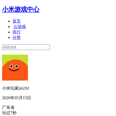
小米游戏中心
首页
云游戏
排行
分类
小米玩家jm2JiJ
2026年05月15日
广东省
玩过7秒